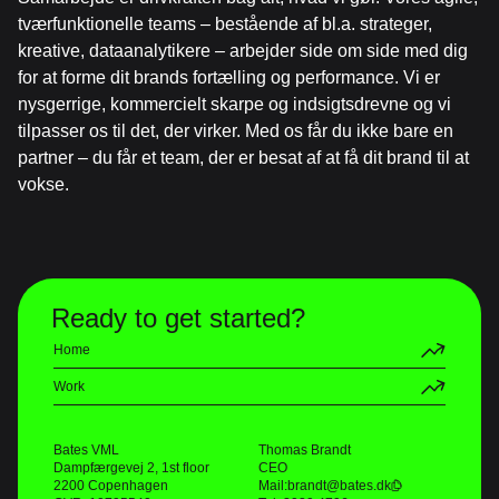
tværfunktionelle teams – bestående af bl.a. strateger,
kreative, dataanalytikere – arbejder side om side med dig
for at forme dit brands fortælling og performance. Vi er
nysgerrige, kommercielt skarpe og indsigtsdrevne og vi
tilpasser os til det, der virker. Med os får du ikke bare en
partner – du får et team, der er besat af at få dit brand til at
vokse.
Ready to get started?
Home
Work
Bates VML
Thomas Brandt
Dampfærgevej 2, 1st floor
CEO
2200 Copenhagen
Mail:
brandt@bates.dk