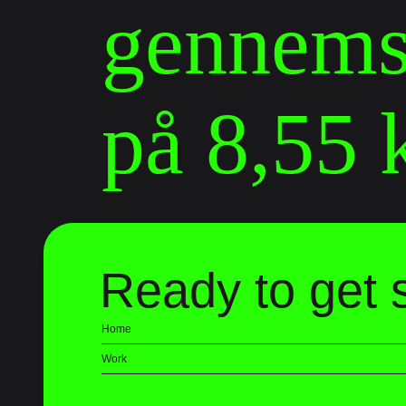
gennemsn
på 8,55 k
Ready to get 
Home
Work