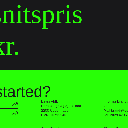
itspris 

r.
started?
Bates VML
Thomas Brandt
Dampfærgevej 2, 1st floor
CEO
2200 Copenhagen
Mail:
brandt@ba
CVR: 10795540
Tel: 2029 4796