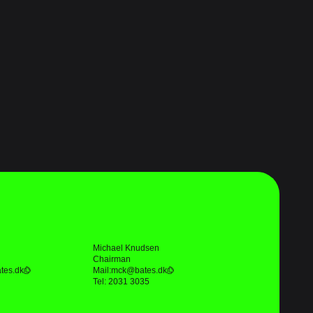
Michael Knudsen
Chairman
tes.dk
Mail:
mck@bates.dk
Tel: 2031 3035