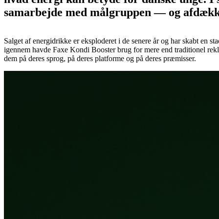
samarbejde med målgruppen — og afdækkede 
Salget af energidrikke er eksploderet i de senere år og har skabt en 
igennem havde Faxe Kondi Booster brug for mere end traditionel rekla
dem på deres sprog, på deres platforme og på deres præmisser.