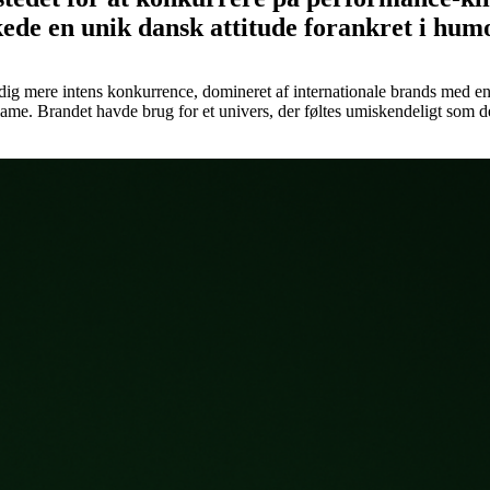
en unik dansk attitude forankret i humor, 
stadig mere intens konkurrence, domineret af internationale brands med
me. Brandet havde brug for et univers, der føltes umiskendeligt som de