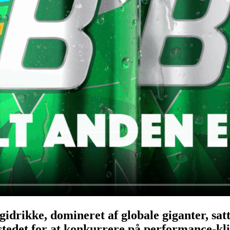
idrikke, domineret af globale giganter, sat
 stedet for at konkurrere på performance-kl