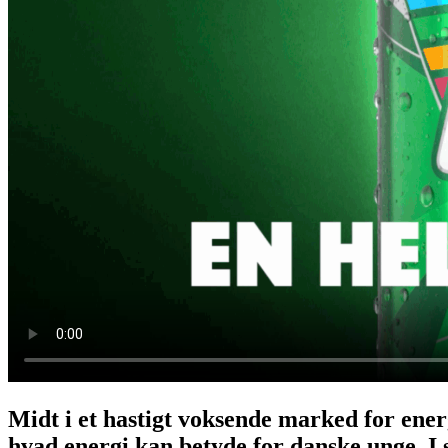
Midt i et hastigt voksende marked for energ
hvad energi kan betyde for danske unge. I