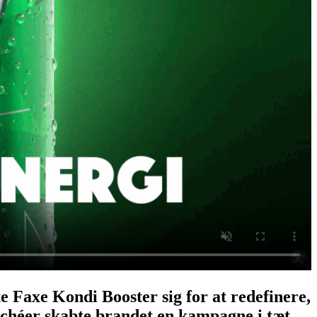
te Faxe Kondi Booster sig for at redefinere,
ichéer skabte brandet en kampagne i tæt