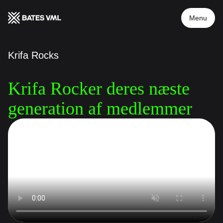
Menu
Krifa Rocks
Krifa Rocker deres næste 
generation af medlemmer