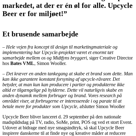
markedet, at der er én øl for alle. Upcycle
Beer er for miljøet!”
Et brusende samarbejde
– Hele vejen fra koncept til design til marketingmateriale og
implementering har Upcycle-projektet været et enormt tæt
samarbejde mellem os og Midtfyns bryggeri
, siger Creative Director
hos
Bates VML
, Simon Wooller.
– Det kræver en anden tankegang at skabe et brand som dette. Man
kan ikke garantere konstant forsyning af upcycle-råvarer. Det
betyder, at man kun kan producere i partier og produkterne ikke
altid er tilgængelige på hylderne. Dette vil naturligvis skabe en
anden dynamik mellem forbruger og brand. Vores research på
området viser, at forbrugerne er interesserede i og parate til at
betale mere for produkter som Upcycle
, afslutter Simon Wooller
Upcycle Beer bliver lanceret d. 29 september på den nationale
madspildsdag på TV, radio, SoMe, print, POS og ved et stort Event.
Udover at bidrage med nye smagsindtryk, så skal Upcycle Beer
inspirere danskerne til at finde nye og kreative måder at reducere