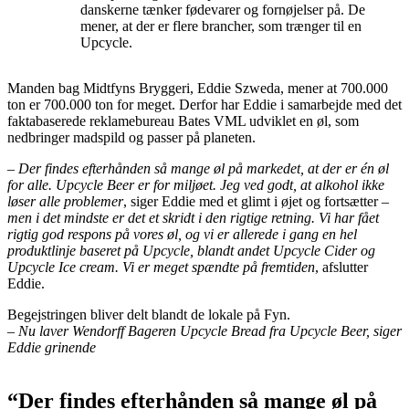
danskerne tænker fødevarer og fornøjelser på. De
mener, at der er flere brancher, som trænger til en
Upcycle.
Manden bag Midtfyns Bryggeri, Eddie Szweda, mener at 700.000
ton er 700.000 ton for meget. Derfor har Eddie i samarbejde med det
faktabaserede reklamebureau Bates VML udviklet en øl, som
nedbringer madspild og passer på planeten.
– Der findes efterhånden så mange øl på markedet, at der er én øl
for alle. Upcycle Beer er for miljøet. Jeg ved godt, at alkohol ikke
løser alle problemer
, siger Eddie med et glimt i øjet og fortsætter
–
men i det mindste er det et skridt i den rigtige retning. Vi har fået
rigtig god respons på vores øl, og vi er allerede i gang en hel
produktlinje baseret på Upcycle, blandt andet Upcycle Cider og
Upcycle Ice cream. Vi er meget spændte på fremtiden
, afslutter
Eddie.
Begejstringen bliver delt blandt de lokale på Fyn.
– Nu laver Wendorff Bageren Upcycle Bread fra Upcycle Beer, siger
Eddie grinende
“Der findes efterhånden så mange øl på