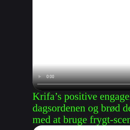
Krifa’s positive engage
dagsordenen og brød de
med at bruge frygt-sce