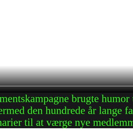
mentskampagne brugte humor til 
rmed den hundrede år lange fag
narier til at værge nye medlemm