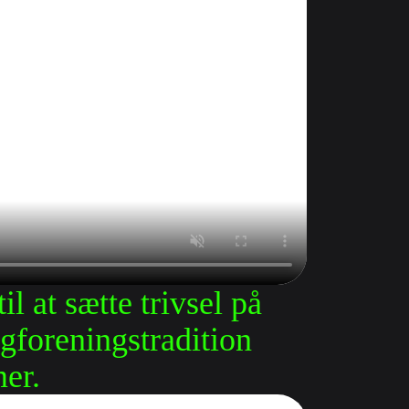
at sætte trivsel på 
foreningstradition 
er.